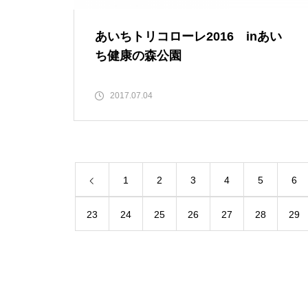
あいちトリコローレ2016 inあい
ち健康の森公園
2017.07.04
1
2
3
4
5
6
23
24
25
26
27
28
29