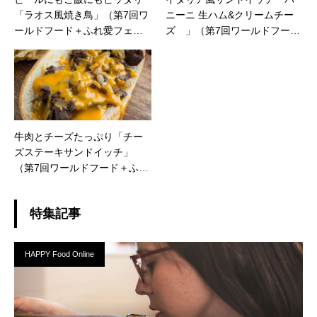
「ラオス風焼き鳥」（第7回ワ
ニーニ 生ハム&クリームチー
ールドフード＋ふれ愛フェス
ズ 」（第7回ワールドフード
タ、出店者情報）
＋ふれ愛フェスタ、出店者情
報）
牛肉とチーズたっぷり「チー
ズステーキサンドイッチ」
（第7回ワールドフード＋ふれ
愛フェスタ、出店者情報）
特集記事
HAPPY Food Online