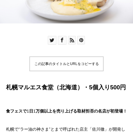
この記事のタイトルとURLをコピーする
札幌マルエス食堂（北海道）・
5個入り500円
食フェスで
1
日
1
万個以上を売り上げる取材拒否の名店が初登場！
札幌で“ラー油の神さま”とまで呼ばれた店主「佐川徹」が開発し