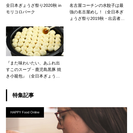
全日本ぎょうざ祭り2020秋 in
名古屋コーチンの水餃子は最
モリコロパーク
強の名古屋めし！（全日本ぎ
ょうざ祭り2019秋・出店者情
報）
『また味わいたい、あふれ出
すこのスープ・鹿児島黒豚 焼
き小籠包』（全日本ぎょうざ
祭り2020春・出店者情報）
特集記事
HAPPY Food Online