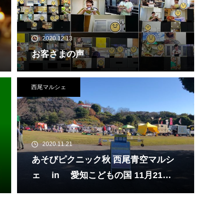
2020.12.13
お客さまの声
西尾マルシェ
2020.11.21
あそびピクニック秋 西尾青空マルシ
ェ in 愛知こどもの国 11月21日
（土）・22日（日）・23日（月・
祝）