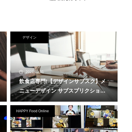
デザイン
2021.01.31
飲食店専門!【デザインサブスク】メ
ニューデザイン サブスプリクショ
ン 飲食店様向けのメニューデザイ
ン定額サービスです
HAPPY Food Online