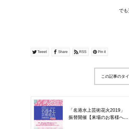
でも
Tweet
Share
RSS
Pin it
この記事のタイ
「名港水上芸術花火2019」
振替開催【来場のお客様へお
願いとご注意】