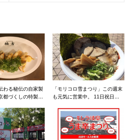
伝わる秘伝の自家製
「モリコロ雪まつり」この週末
京都づくしの特製味
も元気に営業中。 11日祝日も
ズ餃子』（全日本ぎ
お待ちしております。
020春・出店者情