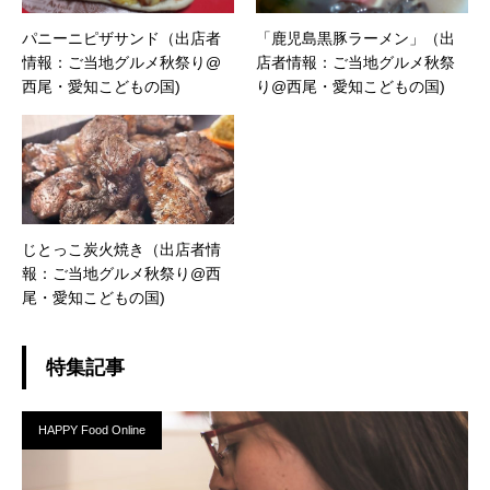
パニーニピザサンド（出店者
「鹿児島黒豚ラーメン」（出
情報：ご当地グルメ秋祭り@
店者情報：ご当地グルメ秋祭
西尾・愛知こどもの国)
り@西尾・愛知こどもの国)
じとっこ炭火焼き（出店者情
報：ご当地グルメ秋祭り@西
尾・愛知こどもの国)
特集記事
HAPPY Food Online